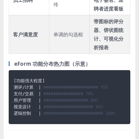
员工招聘
电子签名、应
传
聘者进度看板
带图标的评分
器、饼状图统
客户满意度
单调的勾选框
计、可视化分
析报表
eForm 功能分布热力图（示意）
[功能强大程度]

测评/计算  | 
###################### 95%
支付/交易  | 
################ 70%
用户管理   | 
################## 80%
视觉设计   | 
#################### 85%
逻辑控制   | 
######################## 100%