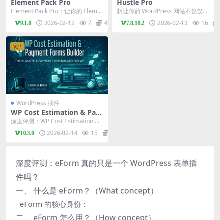
Element Pack Pro
Hustle Pro
Element Pack Pro：让你的 Eleme
想让你的 WordPress 网站不仅仅是
ntor 网站如虎添翼的终极...
一个展示页面，而是一个“获客机器”
2026-02-12
7
49
2026-02-13
16
9.1.0
7.8.10.2
吗？...
VIP
WordPress 插件
WP Cost Estimation & Pay
ment Forms Builder
深度评测：WP Cost Estimation &
Payment Fo...
2026-02-14
15
79
10.3.0
深度评测：eForm 真的只是一个 WordPress 表单插
件吗？
一、 什么是 eForm？（What concept）
eForm 的核心身份：
二、 eForm 怎么用？（How concept）