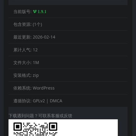
当前版号:
1.9.1
包含资源:
(1个)
最近更新:
2026-02-14
累计人气:
12
文件大小:
1M
安装格式:
zip
依赖系统:
WordPress
遵循协议:
GPLv2 | DMCA
下载遇到问题？可联系客服或反馈