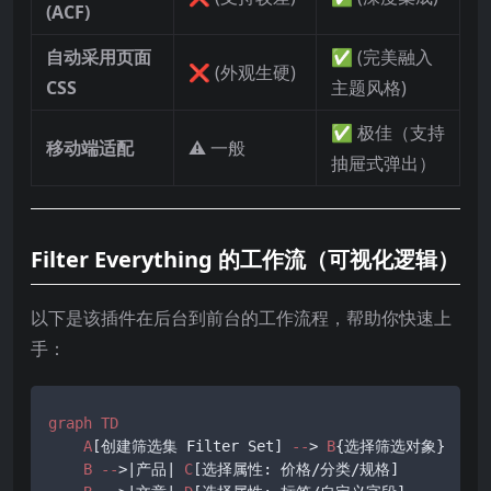
(ACF)
自动采用页面
✅ (完美融入
❌ (外观生硬)
CSS
主题风格)
✅ 极佳（支持
移动端适配
⚠️ 一般
抽屉式弹出）
Filter Everything 的工作流（可视化逻辑）
以下是该插件在后台到前台的工作流程，帮助你快速上
手：
graph
TD
A
[创建筛选集 Filter Set]
--
> 
B
{选择筛选对象}

B
--
>|产品| 
C
[选择属性: 价格/分类/规格]