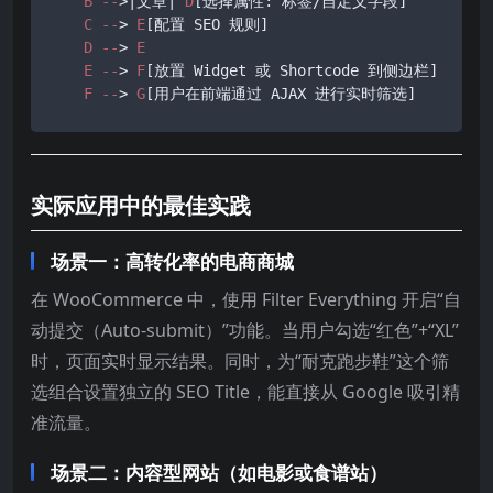
B
--
>|文章| 
D
[选择属性: 标签/自定义字段]
C
--
> 
E
[配置 SEO 规则]
D
--
> 
E
E
--
> 
F
[放置 Widget 或 Shortcode 到侧边栏]
F
--
> 
G
[用户在前端通过 AJAX 进行实时筛选]
实际应用中的最佳实践
场景一：高转化率的电商商城
在 WooCommerce 中，使用 Filter Everything 开启“自
动提交（Auto-submit）”功能。当用户勾选“红色”+“XL”
时，页面实时显示结果。同时，为“耐克跑步鞋”这个筛
选组合设置独立的 SEO Title，能直接从 Google 吸引精
准流量。
场景二：内容型网站（如电影或食谱站）