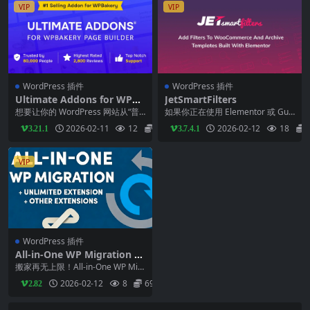
VIP
VIP
WordPress 插件
WordPress 插件
Ultimate Addons for WPBa
JetSmartFilters
kery Page Builder
想要让你的 WordPress 网站从“普
如果你正在使用 Elementor 或 Gut
通”变成“惊艳”吗？如果你正在使用
enberg 构建复杂的网站，比如...
2026-02-11
12
29
2026-02-12
18
3.21.1
3.7.4.1
W...
VIP
WordPress 插件
All-in-One WP Migration U
nlimited Extension
搬家再无上限！All-in-One WP Mig
ration Unlimited...
2026-02-12
8
69
2.82